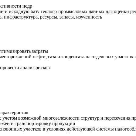
ктивности недр
 и исходную базу геолого-промысловых данных для оценки ресу
, инфраструктура, ресурсы, запасы, изученность
оптимизировать затраты
месторождений нефти, газа и конденсата на отдельных участках 
провести анализ рисков
характеристик
с учетом возможной многозалежности структур и пересечения п
алежей и транспортировку продукции
ензионных участков в условиях действующей системы налогооб