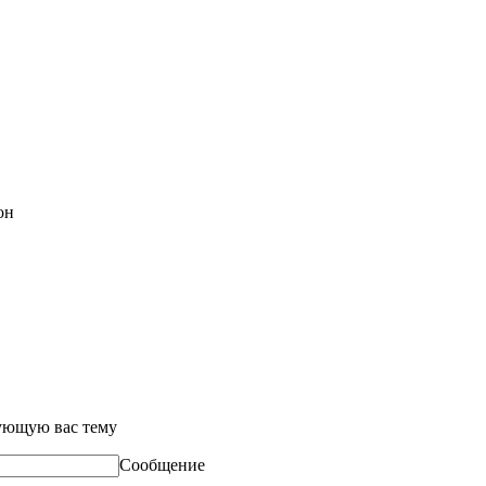
он
сующую вас тему
Сообщение