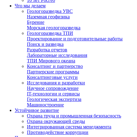
10 лет Росгео
Что мы делаем
Геологоразведка УВС
Наземная геофизика
Бурение
Морская геологоразведка
Геологоразведка ТПИ
Проектирование и подготовительные работы
Поиск и разведка
Разработка отчетов
Лабораторные исследования
ТПИ Мирового океана
Консалтинг и партнерство
Партнерские программы
Консалтинговые услуги
Исследования и разработки
Научное сопровождение
IT-технологии и сервисы
Геологическая экспертиза
Машиностроение
Устойчивое развитие
Охрана труда и промышленная безопасность
Охрана окружающей среды
Интегрированная система менеджмента
Противодействие коррупции