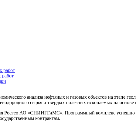
х работ
 работ
дки
номического анализа нефтяных и газовых объектов на этапе гео
леводородного сырья и твердых полезных ископаемых на основе 
ятия Росгео АО «СНИИГГиМС». Программный комплекс успешно 
государственным контрактам.