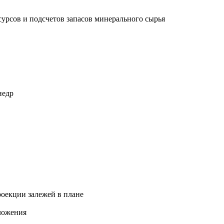
рсов и подсчетов запасов минерального сырья
недр
роекции залежей в плане
ложения