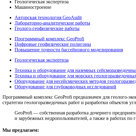
Геологическая экспертиза
Машиностроение
Авторская технология GeoAudit
Лабораторно-аналитические работы
Геолого-геофизические работы
Программный комплекс GeoProfi
Цифровые геофизические полигоны
Повышение точности бассейнового моделирования
Геологическая экспертиза
Техника и оборудование для наземных сейсморазведочны
Техника и оборудование для морских геологоразведочных
Оборудование для несейсмических методов геологоразве
Оборудование для глубоководных исследований
Программный комплекс GeoProfi предназначен для геолого-эко
стратегии геологоразведочных работ и разработки объектов уг
GeoProfi — собственная разработка дочернего предпри
и зарубежных недропользователей, а также в работах по 
Мы предлагаем: