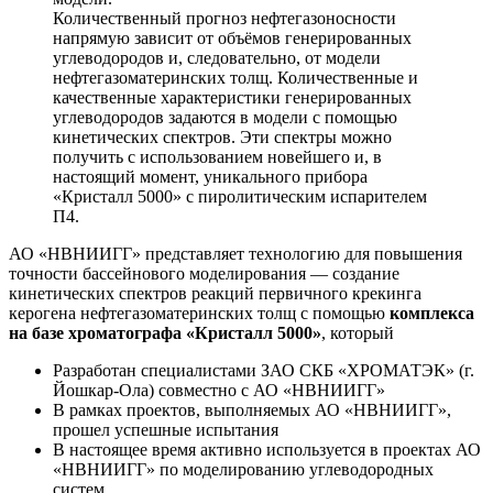
Количественный прогноз нефтегазоносности
напрямую зависит от объёмов генерированных
углеводородов и, следовательно, от модели
нефтегазоматеринских толщ. Количественные и
качественные характеристики генерированных
углеводородов задаются в модели с помощью
кинетических спектров. Эти спектры можно
получить с использованием новейшего и, в
настоящий момент, уникального прибора
«Кристалл 5000» с пиролитическим испарителем
П4.
АО «НВНИИГГ» представляет технологию для повышения
точности бассейнового моделирования — создание
кинетических спектров реакций первичного крекинга
керогена нефтегазоматеринских толщ с помощью
комплекса
на базе хроматографа «Кристалл 5000»
, который
Разработан специалистами ЗАО СКБ «ХРОМАТЭК» (г.
Йошкар-Ола) совместно с АО «НВНИИГГ»
В рамках проектов, выполняемых АО «НВНИИГГ»,
прошел успешные испытания
В настоящее время активно используется в проектах АО
«НВНИИГГ» по моделированию углеводородных
систем