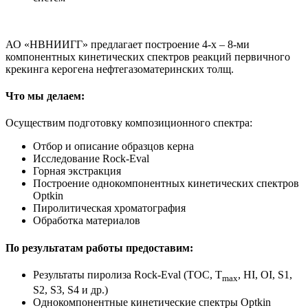
АО «НВНИИГГ» предлагает построение 4-х – 8-ми
компонентных кинетических спектров реакций первичного
крекинга керогена нефтегазоматеринских толщ.
Что мы делаем:
Осуществим подготовку композиционного спектра:
Отбор и описание образцов керна
Исследование Rock-Eval
Горная экстракция
Построение однокомпонентных кинетических спектров
Optkin
Пиролитическая хроматография
Обработка материалов
По результатам работы предоставим:
Результаты пиролиза Rock-Eval (TOC, T
, HI, OI, S1,
max
S2, S3, S4 и др.)
Однокомпонентные кинетические спектры Optkin