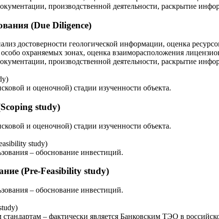
 документации, производственной деятельности, раскрытие инфо
ания (Due Diligence)
лиз достоверности геологической информации, оценка ресурсо
 в особо охраняемых зонах, оценка взаиморасположения лицензи
 документации, производственной деятельности, раскрытие инфо
сковой и оценочной) стадии изученности объекта.
Scoping study)
сковой и оценочной) стадии изученности объекта.
ьзования – обоснование инвестиций.
е (Pre-Feasibility study)
ьзования – обоснование инвестиций.
стандартам – фактически является Банковским ТЭО в российско