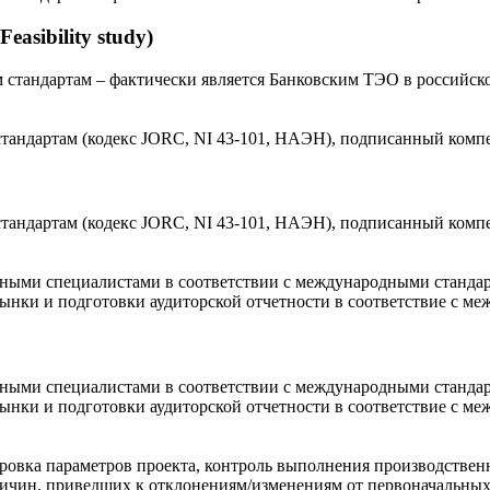
asibility study)
стандартам – фактически является Банковским ТЭО в российско
стандартам (кодекс JORC, NI 43-101, НАЭН), подписанный ком
стандартам (кодекс JORC, NI 43-101, НАЭН), подписанный ком
ными специалистами в соответствии с международными стандарт
ки и подготовки аудиторской отчетности в соответствие с ме
ными специалистами в соответствии с международными стандарт
ки и подготовки аудиторской отчетности в соответствие с ме
ровка параметров проекта, контроль выполнения производствен
ричин, приведших к отклонениям/изменениям от первоначальных 