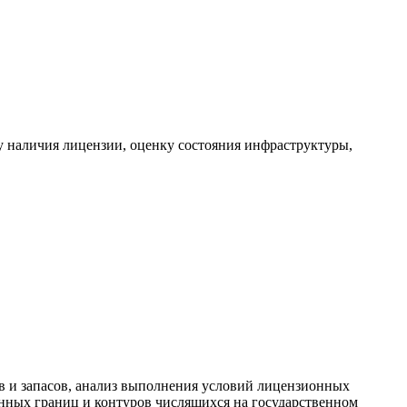
ку наличия лицензии, оценку состояния инфраструктуры,
в и запасов, анализ выполнения условий лицензионных
онных границ и контуров числящихся на государственном