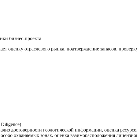
нки бизнес-проекта
чает оценку отраслевого рынка, подтверждение запасов, провер
лиз достоверности геологической информации, оценка ресурсо
 в особо охраняемых зонах, оценка взаиморасположения лицензи