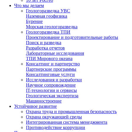
10 лет Росгео
Что мы делаем
Геологоразведка УВС
Наземная геофизика
Бурение
Морская геологоразведка
Геологоразведка ТПИ
Проектирование и подготовительные работы
Поиск и разведка
Разработка отчетов
Лабораторные исследования
ТПИ Мирового океана
Консалтинг и партнерство
Партнерские программы
Консалтинговые услуги
Исследования и разработки
Научное сопровождение
IT-технологии и сервисы
Геологическая экспертиза
Машиностроение
Устойчивое развитие
Охрана труда и промышленная безопасность
Охрана окружающей среды
Интегрированная система менеджмента
Противодействие коррупции