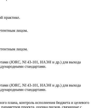
й практике.
петентным лицом.
петентным лицом.
ами (JORC, NI 43-101, НАЭН и др.) для выхода
ждународными стандартами.
ами (JORC, NI 43-101, НАЭН и др.) для выхода
ждународными стандартами.
ного плана, контроль исполнения бюджета и целевого
параметров проекта, оценка рисков, связанные с