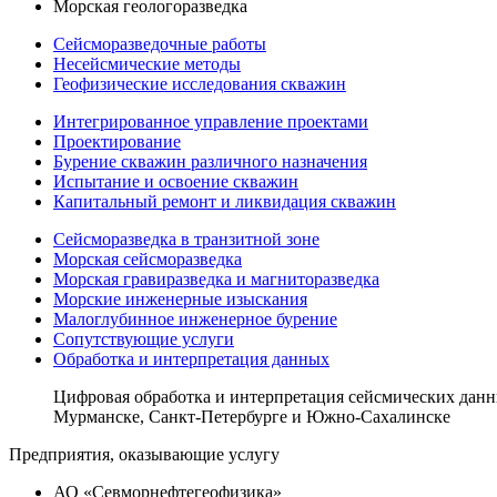
Морская геологоразведка
Сейсморазведочные работы
Несейсмические методы
Геофизические исследования скважин
Интегрированное управление проектами
Проектирование
Бурение скважин различного назначения
Испытание и освоение скважин
Капитальный ремонт и ликвидация скважин
Сейсморазведка в транзитной зоне
Морская сейсморазведка
Морская гравиразведка и магниторазведка
Морские инженерные изыскания
Малоглубинное инженерное бурение
Сопутствующие услуги
Обработка и интерпретация данных
Цифровая обработка и интерпретация сейсмических данн
Мурманске, Санкт-Петербурге и Южно-Сахалинске
Предприятия, оказывающие услугу
АО «Севморнефтегеофизика»