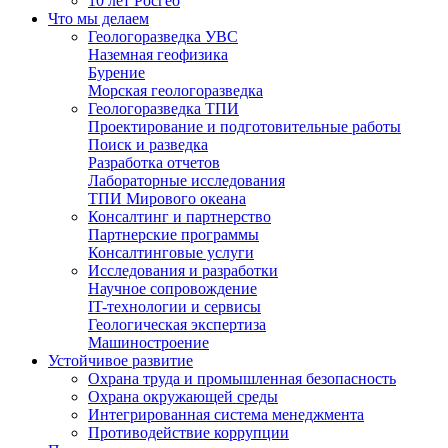
10 лет Росгео
Что мы делаем
Геологоразведка УВС
Наземная геофизика
Бурение
Морская геологоразведка
Геологоразведка ТПИ
Проектирование и подготовительные работы
Поиск и разведка
Разработка отчетов
Лабораторные исследования
ТПИ Мирового океана
Консалтинг и партнерство
Партнерские программы
Консалтинговые услуги
Исследования и разработки
Научное сопровождение
IT-технологии и сервисы
Геологическая экспертиза
Машиностроение
Устойчивое развитие
Охрана труда и промышленная безопасность
Охрана окружающей среды
Интегрированная система менеджмента
Противодействие коррупции