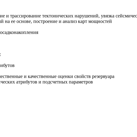
ие и трассирование тектонических нарушений, увязка сейсмиче
 на ее основе, построение и анализ карт мощностей
 осадконакопления
:
рибутов
ественные и качественные оценки свойств резервуара
ических атрибутов и подсчетных параметров